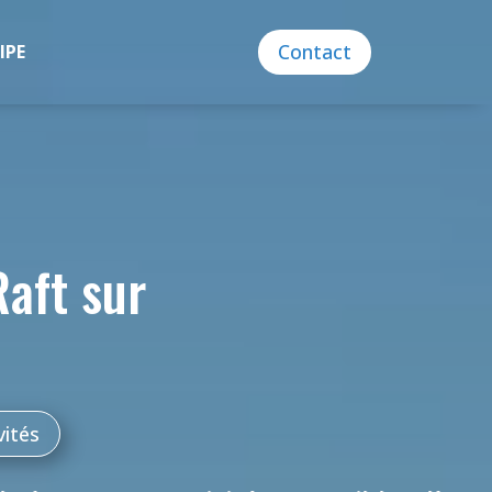
Contact
IPE
aft sur
vités